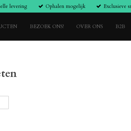
elle levering
Ophalen mogelijk
Exclusieve 
UCTEN
BEZOEK ONS!
OVER ONS
B2B
eten