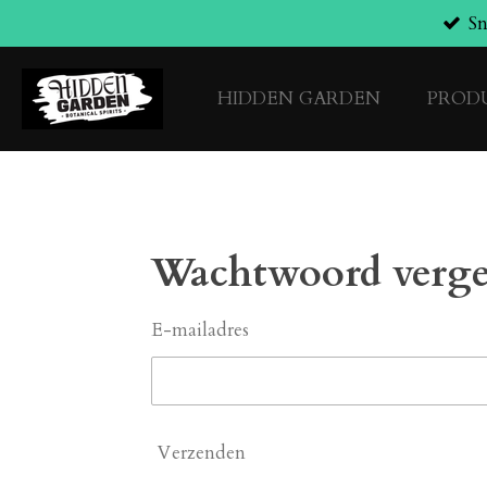
Sn
Ga
direct
naar
HIDDEN GARDEN
PROD
de
hoofdinhoud
Wachtwoord verg
E-mailadres
Verzenden